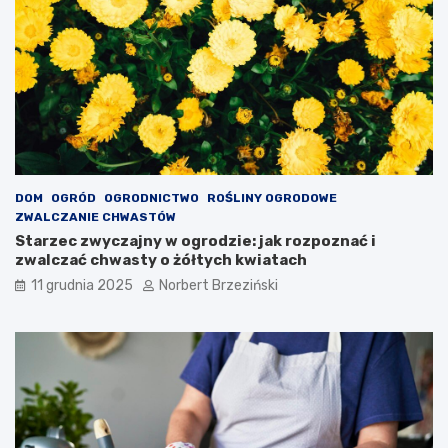
n
ą
DOM
OGRÓD
OGRODNICTWO
ROŚLINY OGRODOWE
ZWALCZANIE CHWASTÓW
Starzec zwyczajny w ogrodzie: jak rozpoznać i
zwalczać chwasty o żółtych kwiatach
11 grudnia 2025
Norbert Brzeziński