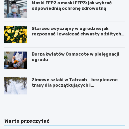
Maski FFP2 a maski FFP3: jak wybrać
odpowiednią ochronę zdrowotną
Starzec zwyczajny w ogrodzie: jak
rozpoznać i zwalczać chwasty o żółtych
kwiatach
Burza kwiatów Osmocote w pielęgnacji
ogrodu
Zimowe szlaki w Tatrach – bezpieczne
trasy dla początkujących i
średniozaawansowanych
M
S
a
o
s
p
k
l
i
ó
Warto przeczytać
F
w
F
k