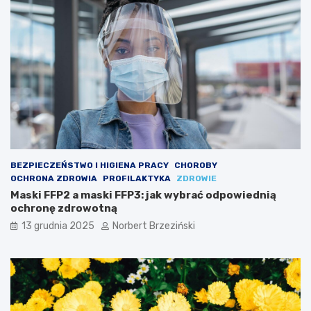
p
r
o
z
w
y
i
ś
e
c
d
i
n
z
i
d
ą
r
o
o
c
w
h
o
BEZPIECZEŃSTWO I HIGIENA PRACY
CHOROBY
r
t
OCHRONA ZDROWIA
PROFILAKTYKA
ZDROWIE
o
n
Maski FFP2 a maski FFP3: jak wybrać odpowiednią
n
e
ochronę zdrowotną
ę
z
13 grudnia 2025
Norbert Brzeziński
d
r
o
w
o
t