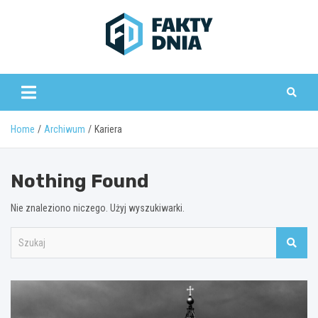
Skip
to
content
www.faktydnia.pl
Home
Archiwum
Kariera
Nothing Found
Nie znaleziono niczego. Użyj wyszukiwarki.
S
z
u
k
a
j