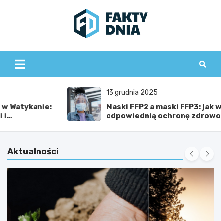
Skip
to
content
www.faktydnia.pl
13 grudnia 2025
Maski FFP2 a maski FFP3: jak wybrać
odpowiednią ochronę zdrowotną
Aktualności