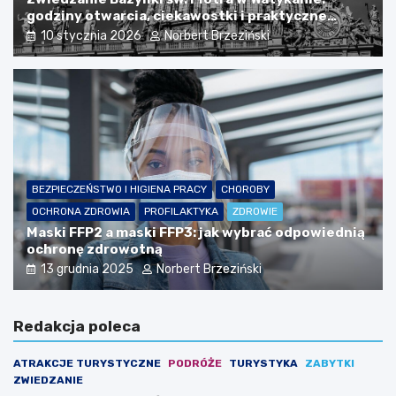
godziny otwarcia, ciekawostki i praktyczne
informacje
10 stycznia 2026
Norbert Brzeziński
BEZPIECZEŃSTWO I HIGIENA PRACY
CHOROBY
OCHRONA ZDROWIA
PROFILAKTYKA
ZDROWIE
Maski FFP2 a maski FFP3: jak wybrać odpowiednią
ochronę zdrowotną
13 grudnia 2025
Norbert Brzeziński
Redakcja poleca
ATRAKCJE TURYSTYCZNE
PODRÓŻE
TURYSTYKA
ZABYTKI
ZWIEDZANIE