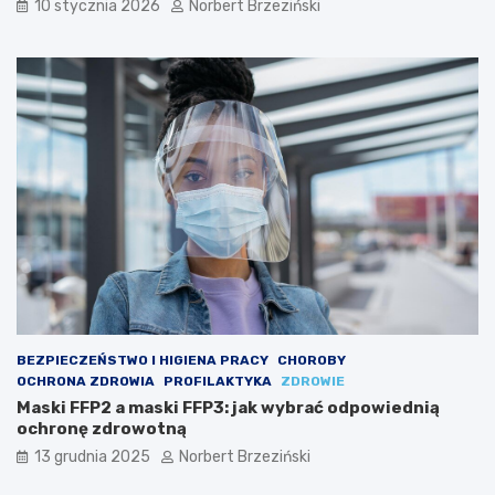
10 stycznia 2026
Norbert Brzeziński
r
c
a
i
ć
i
o
k
d
o
p
r
o
z
w
y
i
ś
e
c
d
i
n
z
i
d
ą
r
o
o
c
w
h
o
BEZPIECZEŃSTWO I HIGIENA PRACY
CHOROBY
r
t
OCHRONA ZDROWIA
PROFILAKTYKA
ZDROWIE
o
n
Maski FFP2 a maski FFP3: jak wybrać odpowiednią
n
e
ochronę zdrowotną
ę
z
13 grudnia 2025
Norbert Brzeziński
d
r