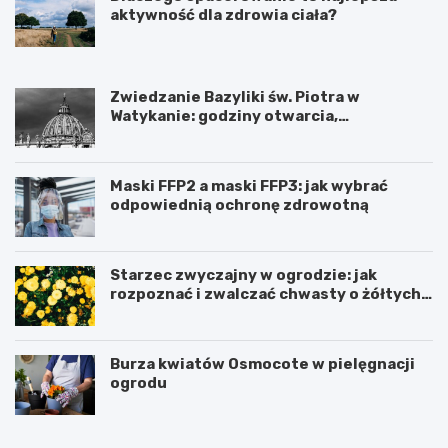
o
aktywność dla zdrowia ciała?
w
i
a
c
Zwiedzanie Bazyliki św. Piotra w
i
Watykanie: godziny otwarcia,
a
ciekawostki i praktyczne informacje
ł
a
?
Maski FFP2 a maski FFP3: jak wybrać
odpowiednią ochronę zdrowotną
Starzec zwyczajny w ogrodzie: jak
rozpoznać i zwalczać chwasty o żółtych
kwiatach
Burza kwiatów Osmocote w pielęgnacji
ogrodu
M
S
a
o