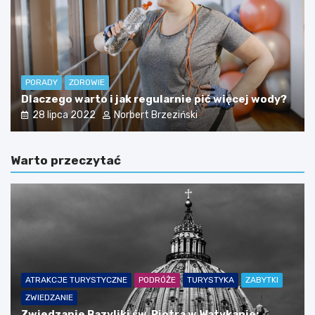
PORADY
ZDROWIE
Dlaczego warto i jak regularnie pić więcej wody?
28 lipca 2022
Norbert Brzeziński
Warto przeczytać
ATRAKCJE TURYSTYCZNE
PODRÓŻE
TURYSTYKA
ZABYTKI
ZWIEDZANIE
Zwiedzanie Bazyliki św. Piotra w Watykanie: