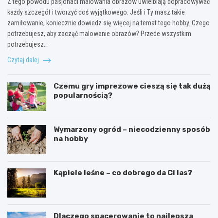
Z tego powodu pasjonaci malowania obrazów uwielbiają dopracowywać
e
a
a
każdy szczegół i tworzyć coś wyjątkowego. Jeśli i Ty masz takie
n
C
j
zamiłowanie, koniecznie dowiedz się więcej na temat tego hobby. Czego
n
i
l
potrzebujesz, aby zacząć malowanie obrazów? Przede wszystkim
y
l
e
s
a
p
potrzebujesz…
p
s
s
Czytaj dalej
o
?
z
s
a
ó
a
Czemu gry imprezowe cieszą się tak dużą
b
k
popularnością?
n
t
a
y
h
w
o
n
Wymarzony ogród – niecodzienny sposób
b
o
na hobby
b
ś
y
ć
d
Kąpiele leśne – co dobrego da Ci las?
l
a
z
d
r
Dlaczego spacerowanie to najlepsza