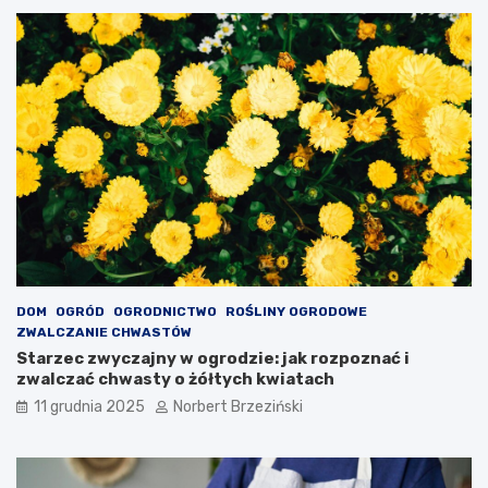
o
w
o
t
n
ą
DOM
OGRÓD
OGRODNICTWO
ROŚLINY OGRODOWE
ZWALCZANIE CHWASTÓW
Starzec zwyczajny w ogrodzie: jak rozpoznać i
zwalczać chwasty o żółtych kwiatach
11 grudnia 2025
Norbert Brzeziński