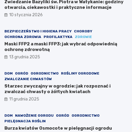
Zwiedzanie Bazyliki św. Piotra w Watykanie: godziny
otwarcia, ciekawostki i praktyczne informacje
10 stycznia 2026
BEZPIECZEŃSTWO I HIGIENA PRACY
CHOROBY
OCHRONA ZDROWIA
PROFILAKTYKA
ZDROWIE
Maski FFP2 a maski FFP3: jak wybrać odpowiednią
ochronę zdrowotną
13 grudnia 2025
DOM
OGRÓD
OGRODNICTWO
ROŚLINY OGRODOWE
ZWALCZANIE CHWASTÓW
Starzec zwyczajny w ogrodzie: jak rozpoznać i
zwalczać chwasty o żółtych kwiatach
11 grudnia 2025
DOM
NAWOŻENIE OGRODU
OGRÓD
OGRODNICTWO
PIELĘGNACJA ROŚLIN
Burza kwiatów Osmocote w pielęgnacji ogrodu