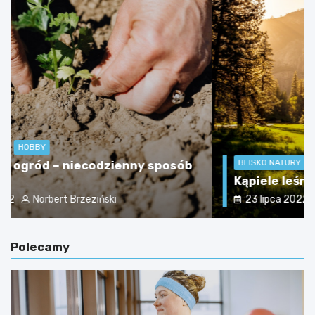
BLISKO NATURY
HOBBY
Kąpiele leśne – co dobrego da Ci las?
23 lipca 2022
Norbert Brzeziński
Polecamy