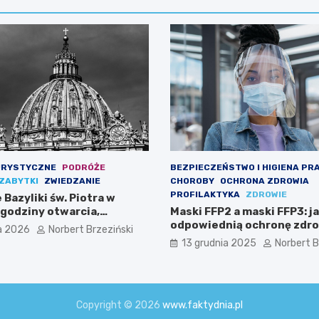
URYSTYCZNE
PODRÓŻE
BEZPIECZEŃSTWO I HIGIENA PR
ZABYTKI
ZWIEDZANIE
CHOROBY
OCHRONA ZDROWIA
PROFILAKTYKA
ZDROWIE
Bazyliki św. Piotra w
 godziny otwarcia,
Maski FFP2 a maski FFP3: j
i i praktyczne informacje
odpowiednią ochronę zdr
a 2026
Norbert Brzeziński
13 grudnia 2025
Norbert B
Copyright © 2026
www.faktydnia.pl