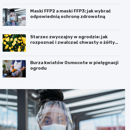
Maski FFP2 a maski FFP3: jak wybrać
odpowiednią ochronę zdrowotną
Starzec zwyczajny w ogrodzie: jak
rozpoznać i zwalczać chwasty o żółtych
kwiatach
Burza kwiatów Osmocote w pielęgnacji
ogrodu