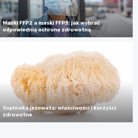
Maski FFP2 a maski FFP3: jak wybrać
odpowiednią ochronę zdrowotną
Soplówka jeżowata: właściwości i korzyści
zdrowotne