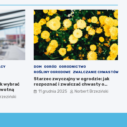
ACY
DOM
OGRÓD
OGRODNICTWO
ROŚLINY OGRODOWE
ZWALCZANIE CHWASTÓW
Starzec zwyczajny w ogrodzie: jak
ak wybrać
rozpoznać i zwalczać chwasty o
owotną
żółtych kwiatach
11 grudnia 2025
Norbert Brzeziński
rzeziński