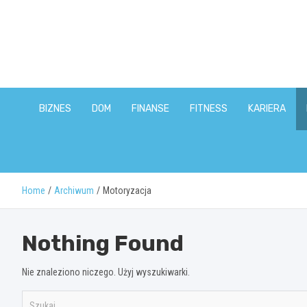
Skip
to
content
BIZNES
DOM
FINANSE
FITNESS
KARIERA
Home
Archiwum
Motoryzacja
Nothing Found
Nie znaleziono niczego. Użyj wyszukiwarki.
S