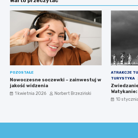
Warto przeczytać
POZOSTAŁE
ATRAKCJE T
TURYSTYKA
Nowoczesne soczewki – zainwestuj w
jakość widzenia
Zwiedzanie 
Watykanie:
1 kwietnia 2026
Norbert Brzeziński
ciekawostk
10 styczni