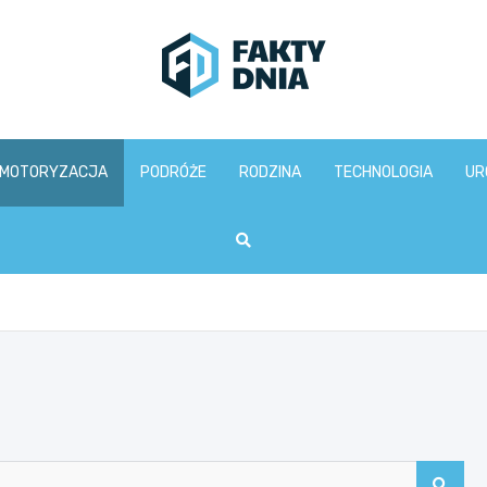
www.faktydnia.pl
MOTORYZACJA
PODRÓŻE
RODZINA
TECHNOLOGIA
UR