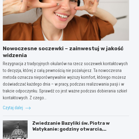
Nowoczesne soczewki – zainwestuj w jakość
widzenia
Rezygnacja z tradycyjnych okularów na rzecz soczewek kontaktowych
to decyzja, której z całą pewnością nie pożałujesz. Ta nowoczesna
metoda oznacza nieporównywalnie wyższy komfort, którego możesz
doświadczać każdego dnia – w pracy, podczas realizowania pasji i w
trakcie odpoczynku. Sprawdź co jest ważne podczas dobierania szkieł
kontaktowych. Z czego…
Czytaj dalej
Zwiedzanie Bazyliki św. Piotra w
Watykanie: godziny otwarcia,
ciekawostki i praktyczne informacje