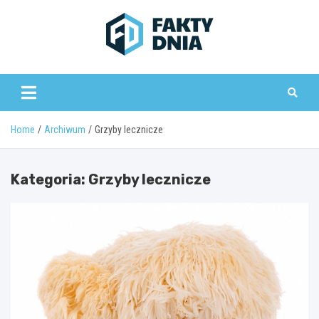
Skip
to
content
www.faktydnia.pl
Home
Archiwum
Grzyby lecznicze
Kategoria:
Grzyby lecznicze