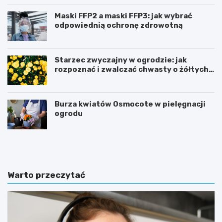
Maski FFP2 a maski FFP3: jak wybrać
odpowiednią ochronę zdrowotną
Starzec zwyczajny w ogrodzie: jak
rozpoznać i zwalczać chwasty o żółtych
kwiatach
Burza kwiatów Osmocote w pielęgnacji
ogrodu
M
S
a
o
s
p
k
l
i
ó
Warto przeczytać
F
w
F
k
P
a
2
j
a
e
m
ż