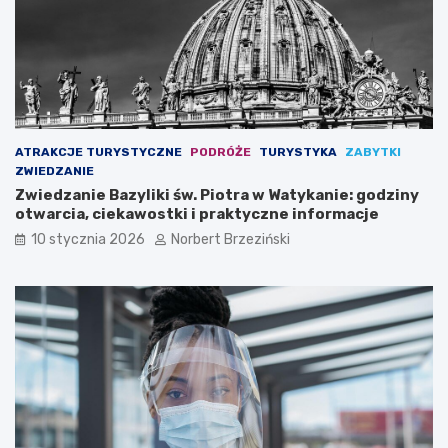
i
ś
e
c
d
i
n
z
i
d
ą
r
o
o
c
w
ATRAKCJE TURYSTYCZNE
PODRÓŻE
TURYSTYKA
ZABYTKI
h
o
ZWIEDZANIE
r
t
Zwiedzanie Bazyliki św. Piotra w Watykanie: godziny
o
n
otwarcia, ciekawostki i praktyczne informacje
n
e
ę
10 stycznia 2026
Norbert Brzeziński
z
d
r
o
w
o
t
n
ą