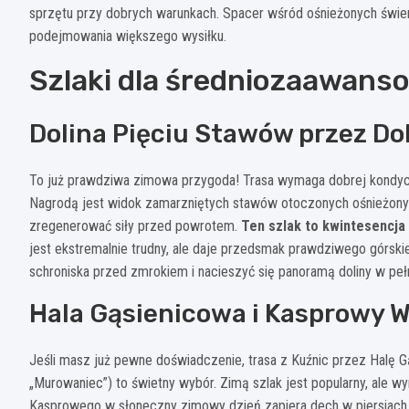
sprzętu przy dobrych warunkach. Spacer wśród ośnieżonych świer
podejmowania większego wysiłku.
Szlaki dla średniozaawans
Dolina Pięciu Stawów przez Do
To już prawdziwa zimowa przygoda! Trasa wymaga dobrej kondycji
Nagrodą jest widok zamarzniętych stawów otoczonych ośnieżonym
zregenerować siły przed powrotem.
Ten szlak to kwintesencja
jest ekstremalnie trudny, ale daje przedsmak prawdziwego górski
schroniska przed zmrokiem i nacieszyć się panoramą doliny w peł
Hala Gąsienicowa i Kasprowy 
Jeśli masz już pewne doświadczenie, trasa z Kuźnic przez Halę G
„Murowaniec”) to świetny wybór. Zimą szlak jest popularny, ale 
Kasprowego w słoneczny zimowy dzień zapiera dech w piersiach – 