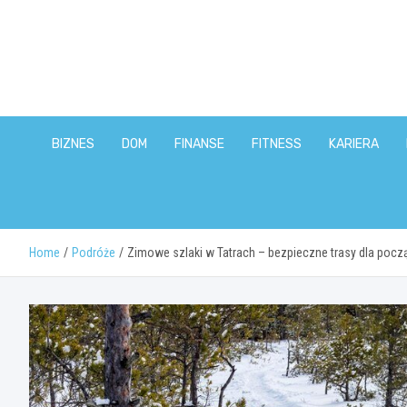
Skip
to
content
BIZNES
DOM
FINANSE
FITNESS
KARIERA
Home
Podróże
Zimowe szlaki w Tatrach – bezpieczne trasy dla poc