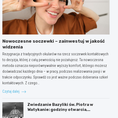
Nowoczesne soczewki – zainwestuj w jakość
widzenia
Rezygnacja z tradycyjnych okularów na rzecz soczewek kontaktowych
to decyzja, której z całą pewnością nie pożałujesz. Ta nowoczesna
metoda oznacza nieporównywalnie wyższy komfort, którego możesz
doświadczać każdego dnia – w pracy, podczas realizowania pasji i w
trakcie odpoczynku. Sprawdź co jest ważne podczas dobierania szkieł
kontaktowych. Z czego…
Czytaj dalej
Zwiedzanie Bazyliki św. Piotra w
Watykanie: godziny otwarcia,
ciekawostki i praktyczne informacje