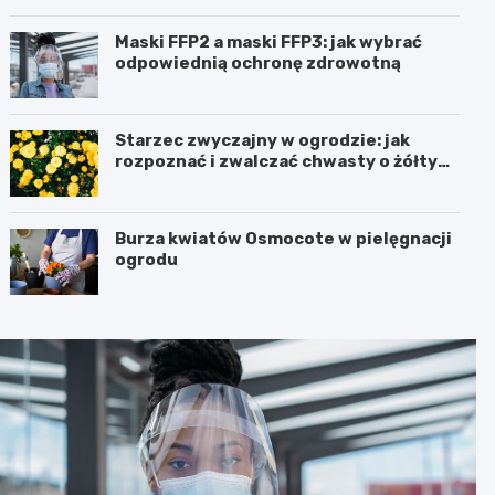
Maski FFP2 a maski FFP3: jak wybrać
odpowiednią ochronę zdrowotną
Starzec zwyczajny w ogrodzie: jak
rozpoznać i zwalczać chwasty o żółtych
kwiatach
Burza kwiatów Osmocote w pielęgnacji
ogrodu