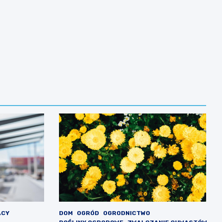
ACY
DOM
OGRÓD
OGRODNICTWO