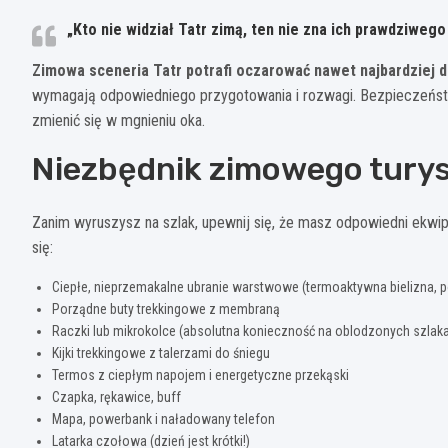
„Kto nie widział Tatr zimą, ten nie zna ich prawdziwego
Zimowa sceneria Tatr potrafi oczarować nawet najbardzie
wymagają odpowiedniego przygotowania i rozwagi. Bezpieczeństw
zmienić się w mgnieniu oka.
Niezbędnik zimowego turys
Zanim wyruszysz na szlak, upewnij się, że masz odpowiedni ekwi
się:
Ciepłe, nieprzemakalne ubranie warstwowe (termoaktywna bielizna, p
Porządne buty trekkingowe z membraną
Raczki lub mikrokolce (absolutna konieczność na oblodzonych szlaka
Kijki trekkingowe z talerzami do śniegu
Termos z ciepłym napojem i energetyczne przekąski
Czapka, rękawice, buff
Mapa, powerbank i naładowany telefon
Latarka czołowa (dzień jest krótki!)