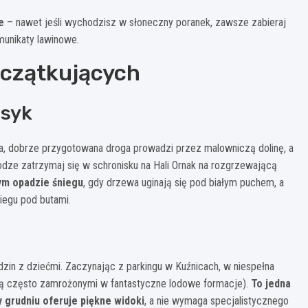
e
– nawet jeśli wychodzisz w słoneczny poranek, zawsze zabieraj
unikaty lawinowe.
początkujących
asyk
a, dobrze przygotowana droga prowadzi przez malowniczą dolinę, a
odze zatrzymaj się w schronisku na Hali Ornak na rozgrzewającą
żym opadzie śniegu
, gdy drzewa uginają się pod białym puchem, a
iegu pod butami.
odzin z dziećmi. Zaczynając z parkingu w Kuźnicach, w niespełna
mą często zamrożonymi w fantastyczne lodowe formacje).
To jedna
y grudniu oferuje piękne widoki
, a nie wymaga specjalistycznego