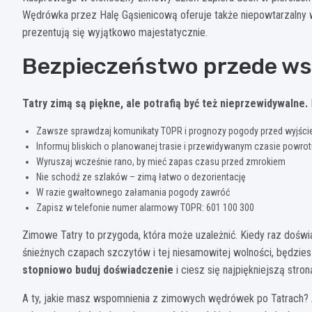
Wędrówka przez Halę Gąsienicową oferuje także niepowtarzalny 
prezentują się wyjątkowo majestatycznie.
Bezpieczeństwo przede ws
Tatry zimą są piękne, ale potrafią być też nieprzewidywalne.
Zawsze sprawdzaj komunikaty TOPR i prognozy pogody przed wyjśc
Informuj bliskich o planowanej trasie i przewidywanym czasie powro
Wyruszaj wcześnie rano, by mieć zapas czasu przed zmrokiem
Nie schodź ze szlaków – zimą łatwo o dezorientację
W razie gwałtownego załamania pogody zawróć
Zapisz w telefonie numer alarmowy TOPR: 601 100 300
Zimowe Tatry to przygoda, która może uzależnić. Kiedy raz doświ
śnieżnych czapach szczytów i tej niesamowitej wolności, będzies
stopniowo buduj doświadczenie
i ciesz się najpiękniejszą stron
A ty, jakie masz wspomnienia z zimowych wędrówek po Tatrach? 