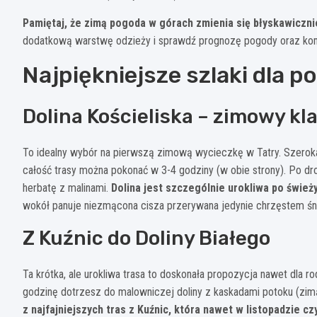
Pamiętaj, że zimą pogoda w górach zmienia się błyskawiczni
dodatkową warstwę odzieży i sprawdź prognozę pogody oraz kom
Najpiękniejsze szlaki dla 
Dolina Kościeliska – zimowy kl
To idealny wybór na pierwszą zimową wycieczkę w Tatry. Szerok
całość trasy można pokonać w 3-4 godziny (w obie strony). Po dr
herbatę z malinami.
Dolina jest szczególnie urokliwa po świe
wokół panuje niezmącona cisza przerywana jedynie chrzęstem śn
Z Kuźnic do Doliny Białego
Ta krótka, ale urokliwa trasa to doskonała propozycja nawet dla r
godzinę dotrzesz do malowniczej doliny z kaskadami potoku (zi
z najfajniejszych tras z Kuźnic, która nawet w listopadzie cz