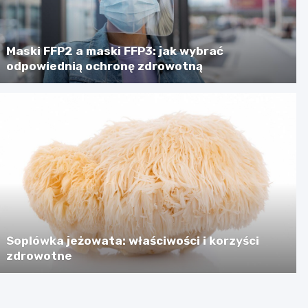
Maski FFP2 a maski FFP3: jak wybrać
odpowiednią ochronę zdrowotną
Soplówka jeżowata: właściwości i korzyści
zdrowotne