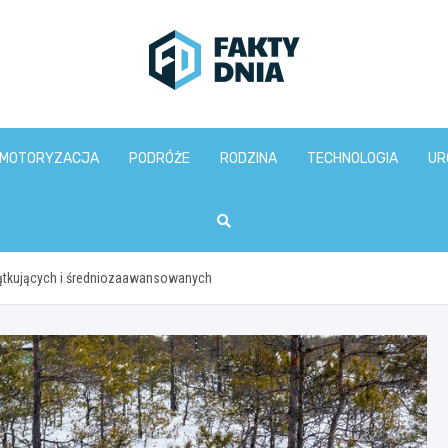
www.faktydnia.pl
MOTORYZACJA
PODRÓŻE
RODZINA
TECHNOLOGIA
UR
zątkujących i średniozaawansowanych