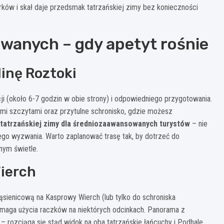
ków i skał daje przedsmak tatrzańskiej zimy bez konieczności
owanych – gdy apetyt rośnie
linę Roztoki
 (około 6-7 godzin w obie strony) i odpowiedniego przygotowania.
i szczytami oraz przytulne schronisko, gdzie możesz
 tatrzańskiej zimy dla średniozaawansowanych turystów
– nie
ego wyzwania. Warto zaplanować trasę tak, by dotrzeć do
nym świetle.
Wierch
ąsienicową na Kasprowy Wierch (lub tylko do schroniska
wymaga użycia raczków na niektórych odcinkach. Panorama z
rozciąga się stąd widok na oba tatrzańskie łańcuchy i Podhale.