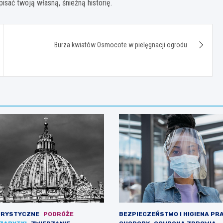
isać twoją własną, śnieżną historię.
Burza kwiatów Osmocote w pielęgnacji ogrodu
URYSTYCZNE
PODRÓŻE
BEZPIECZEŃSTWO I HIGIENA PR